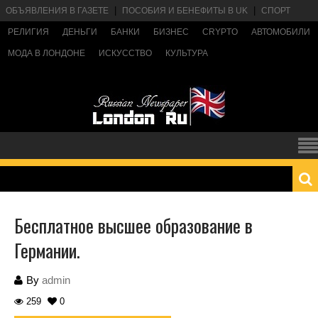
ОБЪЯВЛЕНИЯ В ГАЗЕТЕ
ПОСОБИЯ И БЕНЕФИТЫ В UK
СПОРТ
РЕЛИГИЯ
ДЕНЬГИ
БАНКИ
БИЗНЕС
CRYPTO
АВТОМОБИЛИ
МОДА В ЛОНДОНЕ
ИСКУССТВО
КУЛЬТУРА
Бесплатное высшее образование в
Германии.
By
admin
259
0