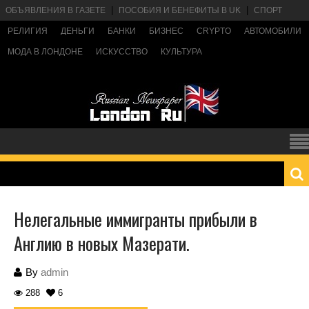
ОБЪЯВЛЕНИЯ В ГАЗЕТЕ
ПОСОБИЯ И БЕНЕФИТЫ В UK
СПОРТ
РЕЛИГИЯ
ДЕНЬГИ
БАНКИ
БИЗНЕС
CRYPTO
АВТОМОБИЛИ
МОДА В ЛОНДОНЕ
ИСКУССТВО
КУЛЬТУРА
Нелегальные иммигранты прибыли в
Англию в новых Мазерати.
By
admin
288
6