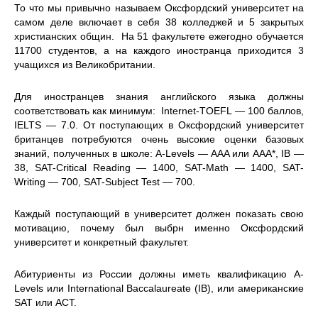
То что мы привычно называем Оксфордский университет на
самом деле включает в себя 38 колледжей и 5 закрытых
христианских общин. На 51 факультете ежегодно обучается
11700 студентов, а на каждого иностранца приходится 3
учащихся из Великобритании.
Для иностранцев знания английского языка должны
соответствовать как минимум: Internet-TOEFL — 100 баллов,
IELTS — 7.0. От поступающих в Оксфордский университет
британцев потребуются очень высокие оценки базовых
знаний, полученных в школе: A-Levels — AAA или А
А
А*, IB —
38, SAT-Critical Reading — 1400, SAT-Math — 1400, SAT-
Writing — 700, SAT-Subject Test — 700.
Каждый поступающий в университет должен показать свою
мотивацию, почему был выбрн именно Оксфордский
университет и конкретный факультет.
Абитуриенты из России должны иметь квалификацию А-
Levels или International Baccalaureate (IB), или американские
SAT или ACT.