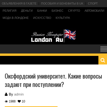
ОБЪЯВЛЕНИЯ В ГАЗЕТЕ
ПОСОБИЯ И БЕНЕФИТЫ В UK
СПОРТ
РЕЛИГИЯ
ДЕНЬГИ
БАНКИ
БИЗНЕС
CRYPTO
АВТОМОБИЛИ
МОДА В ЛОНДОНЕ
ИСКУССТВО
КУЛЬТУРА
Оксфордский университет. Какие вопросы
задают при поступлении?
By
admin
1988
10