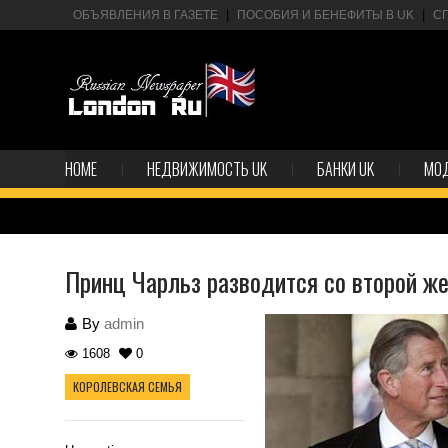
ОБЪЯВЛЕНИЯ В ГАЗЕТЕ
ПОСОБИЯ И БЕНЕФИТЫ В UK
С
HOME
НЕДВИЖИМОСТЬ UK
БАНКИ UK
МО
Принц Чарльз разводится со второй же
By
admin
1608
0
КОРОЛЕВСКАЯ СЕМЬЯ