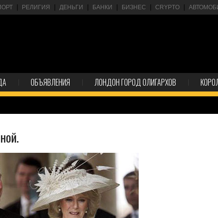
ПОРТ
РЕЛИГИЯ
ДЕНЬГИ
БАНКИ
БИЗНЕС
CRYPTO
АВТОМОБ
ДА
ОБЪЯВЛЕНИЯ
ЛОНДОН ГОРОД ОЛИГАРХОВ
КОРО
ной.