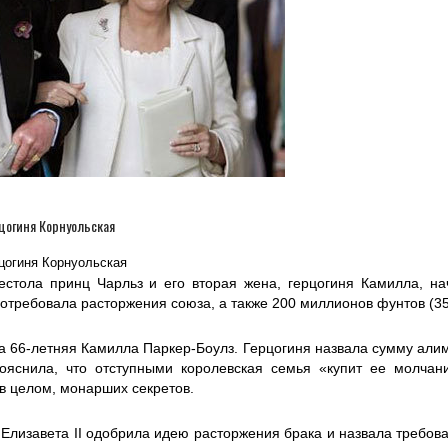
цогиня Корнуольская
естола принц Чарльз и его вторая жена, герцогиня Камилла, на
потребовала расторжения союза, а также 200 миллионов фунтов (3
а 66-летняя Камилла Паркер-Боулз. Герцогиня назвала сумму али
пояснила, что отступными королевская семья «купит ее молчан
 в целом, монарших секретов.
Елизавета II одобрила идею расторжения брака и назвала требов