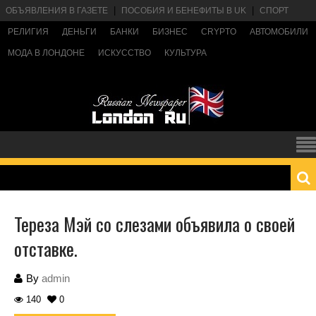
ОБЪЯВЛЕНИЯ В ГАЗЕТЕ
ПОСОБИЯ И БЕНЕФИТЫ В UK
СПОРТ
РЕЛИГИЯ
ДЕНЬГИ
БАНКИ
БИЗНЕС
CRYPTO
АВТОМОБИЛИ
МОДА В ЛОНДОНЕ
ИСКУССТВО
КУЛЬТУРА
Тереза Мэй со слезами объявила о своей
отставке.
By
admin
140
0