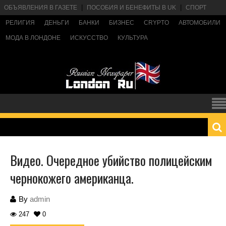
ОБЪЯВЛЕНИЯ В ГАЗЕТЕ
ПОСОБИЯ И БЕНЕФИТЫ В UK
СПОРТ
РЕЛИГИЯ
ДЕНЬГИ
БАНКИ
БИЗНЕС
CRYPTO
АВТОМОБИЛИ
МОДА В ЛОНДОНЕ
ИСКУССТВО
КУЛЬТУРА
Видео. Очередное убийство полицейским
чернокожего американца.
By
admin
247
0