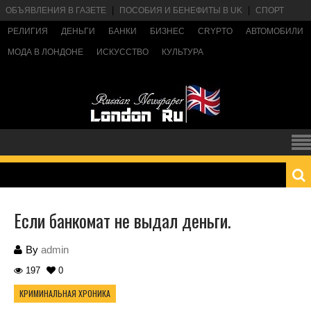
ОБЪЯВЛЕНИЯ В ГАЗЕТЕ
ПОСОБИЯ И БЕНЕФИТЫ В UK
СПОРТ
РЕЛИГИЯ
ДЕНЬГИ
БАНКИ
БИЗНЕС
CRYPTO
АВТОМОБИЛИ
МОДА В ЛОНДОНЕ
ИСКУССТВО
КУЛЬТУРА
Если банкомат не выдал деньги.
By
admin
197
0
КРИМИНАЛЬНАЯ ХРОНИКА