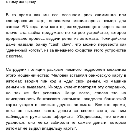
к тому же сразу.
В то время как мы все осознаем риск скимминга или
клонирования карт, опасаемся миниатюрных камер для
записи PIN-кода или кого-то, заглядывающего через наше
плечо, эта шайка придумало не хитрое устройство, которое
прерывало процесс выдачи денег из автомата. Полицейские
даже назвали банду “cash claw”, что можно перевести как
“денежный коготь”, из за внешнего сходства этого устройства
с когтем.
Сотрудник полиции раскрыл немного подробней механизм
этого мошенничества: “Человек вставлял банковскую карту в
автомат, вводил пин код и ждал свои деньги, но машина
деньги не выдавала. Иногда клиент повторял эту операцию,
но так же без успешно. Чаще всего, списав это на
неисправность банковского автомата, владелец банковской
карты уходил в поисках другого автомата. Все это время,
пока он пытался снять деньги со своего счета, за ним
наблюдали румынские аферисты. Убедившись, что клиент
удалился, оно легко забирали те самые деньги, которые
автомат не выдал владельцу карты”.