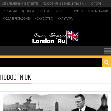
ОБЪЯВЛЕНИЯ В ГАЗЕТЕ
ПОСОБИЯ И БЕНЕФИТЫ В UK
СПОРТ
РЕЛИГИЯ
ДЕНЬГИ
БАНКИ
БИЗНЕС
CRYPTO
АВТОМОБИЛИ
МОДА В ЛОНДОНЕ
ИСКУССТВО
КУЛЬТУРА
НОВОСТИ UK