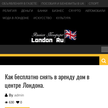
ОБЪЯВЛЕНИЯ В ГАЗЕТЕ
ПОСОБИЯ И БЕНЕФИТЫ В UK
СПОРТ
РЕЛИГИЯ
ДЕНЬГИ
БАНКИ
БИЗНЕС
CRYPTO
АВТОМОБИЛИ
МОДА В ЛОНДОНЕ
ИСКУССТВО
КУЛЬТУРА
Как бесплатно снять в аренду дом в
центре Лондона.
By
admin
630
0