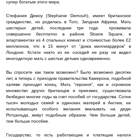
супер богатым этого мира.
Стефания Демоу (Stephanie Demouh), имеет британское
гражданство, но родилась в Того, Запдная Африка. Мать
шестерых детей, последние три года проживала
совершенно бесплатно в районе Sloane Square, в
апартаментах из 4 спальных комнат и стоимостью более £2
миллионов, что в 15 минут от “дома миллиардеров” в
Лондоне. Кстати никто из ее соседей ни разу не видел
многодетную мать с шестью детьми одновременно.
Вы спросите как такое возможно? Было возможно десятки
лет, а теперь с приходом правительства Камерона, подобной
халяве приходит конец. Мать “героиня”, как и огромное
множество других британцев и приезжих, существовала
безбедно многие годы за счет пособий от государства. Сотни
тысяч молодых семей и одиноких матерей в Англии, не
испытывающих особого желания вкалывать на дядю
Ротшильда, живут подобным образом. Чем больше детей,
тем больше пособие.
Государство, то есть работающие и платящие налоги