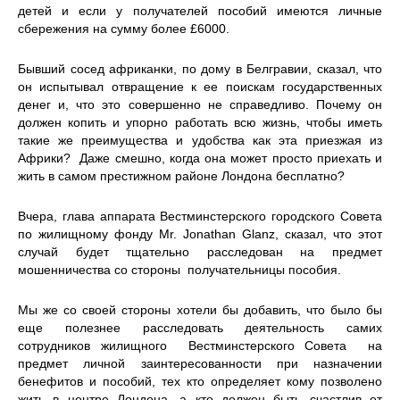
детей и если у получателей пособий имеются личные
сбережения на сумму более £6000.
Бывший сосед африканки, по дому в Белгравии, сказал, что
он испытывал отвращение к ее поискам государственных
денег и, что это совершенно не справедливо. Почему он
должен копить и упорно работать всю жизнь, чтобы иметь
такие же преимущества и удобства как эта приезжая из
Африки? Даже смешно, когда она может просто приехать и
жить в самом престижном районе Лондона бесплатно?
Вчера, глава аппарата Вестминстерского городского Совета
по жилищному фонду Mr. Jonathan Glanz, сказал, что этот
случай будет тщательно расследован на предмет
мошенничества со стороны получательницы пособия.
Мы же со своей стороны хотели бы добавить, что было бы
еще полезнее расследовать деятельность самих
сотрудников жилищного Вестминстерского Совета на
предмет личной заинтересованности при назначении
бенефитов и пособий, тех кто определяет кому позволено
жить в центре Лондона, а кто должен быть счастлив от