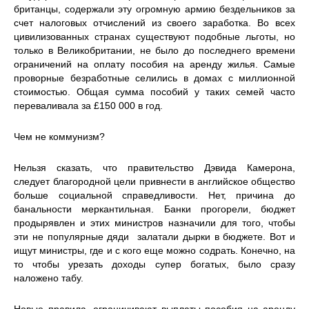
британцы, содержали эту огромную армию бездельников за
счет налоговых отчислений из своего заработка. Во всех
цивилизованных странах существуют подобные льготы, но
только в Великобритании, не было до последнего времени
ограничений на оплату пособия на аренду жилья. Самые
проворные безработные селились в домах с миллионной
стоимостью. Общая сумма пособий у таких семей часто
переваливала за £150 000 в год.
Чем не коммунизм?
Нельзя сказать, что правительство Дэвида Камерона,
следует благородной цели привнести в английское общество
больше социальной справедливости. Нет, причина до
банальности меркантильная. Банки прогорели, бюджет
продырявлен и этих министров назначили для того, чтобы
эти не популярные дяди залатали дырки в бюджете. Вот и
ищут министры, где и с кого еще можно содрать. Конечно, на
то чтобы урезать доходы супер богатых, было сразу
наложено табу.
Новые правила, ограничивают выплаты пособия на аренду