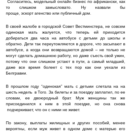
Согласитесь, модельный онлайн бизнес по африкански, как
то слишком замысловато. Ну назвали бы
проще, эскорт агенство или публичный дом.
В своей жалобе в городской Совет Вестминстера, не совсем
одинокая мать жалуется, что теперь ей приходится
добираться два часа на автобусе с детьми до школы и
обратно. Дети так переутомляются в дороге, что засыпают в
автобусе, а когда они возвращаются домой – не только не
могут сделать домашнюю работу, но даже съесть свой ​​ужин,
потому что они слишком устают в пути, а самый младший,
даже все время болеет с тех пор как они уехали из
Белгравии.
В прошлом году “одинокая” мать с детьми слетала на на
шесть недель в Того. За билеты и за поездку заплатил, по ее
словам, ее двоюродный брат. Муж женщины так же
присоединился к ним в этой поездке, но она снова
подчеркивает, что он с ними не живет.
По закону, выплаты жилищных и других пособий, менее
вероятны, если муж живет в одном доме с матерью его