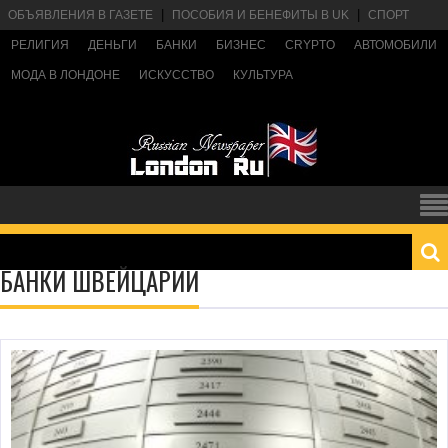
ОБЪЯВЛЕНИЯ В ГАЗЕТЕ
ПОСОБИЯ И БЕНЕФИТЫ В UK
СПОРТ
РЕЛИГИЯ
ДЕНЬГИ
БАНКИ
БИЗНЕС
CRYPTO
АВТОМОБИЛИ
МОДА В ЛОНДОНЕ
ИСКУССТВО
КУЛЬТУРА
БАНКИ ШВЕЙЦАРИИ