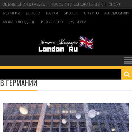
ОБЪЯВЛЕНИЯ В ГАЗЕТЕ
ПОСОБИЯ И БЕНЕФИТЫ В UK
СПОРТ
РЕЛИГИЯ
ДЕНЬГИ
БАНКИ
БИЗНЕС
CRYPTO
АВТОМОБИЛИ
МОДА В ЛОНДОНЕ
ИСКУССТВО
КУЛЬТУРА
В ГЕРМАНИИ