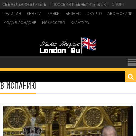
ОБЪЯВЛЕНИЯ В ГАЗЕТЕ
ПОСОБИЯ И БЕНЕФИТЫ В UK
СПОРТ
РЕЛИГИЯ
ДЕНЬГИ
БАНКИ
БИЗНЕС
CRYPTO
АВТОМОБИЛИ
МОДА В ЛОНДОНЕ
ИСКУССТВО
КУЛЬТУРА
В ИСПАНИЮ