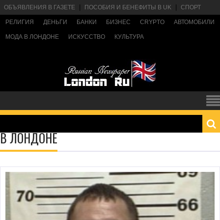
ОБЪЯВЛЕНИЯ В ГАЗЕТЕ
ПОСОБИЯ И БЕНЕФИТЫ В UK
СПОРТ
РЕЛИГИЯ
ДЕНЬГИ
БАНКИ
БИЗНЕС
CRYPTO
АВТОМОБИЛИ
МОДА В ЛОНДОНЕ
ИСКУССТВО
КУЛЬТУРА
В ЛОНДОНЕ