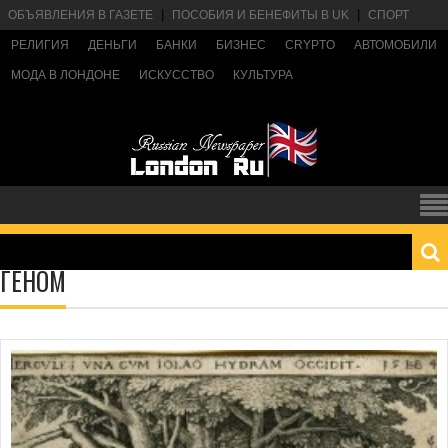
ОБЪЯВЛЕНИЯ В ГАЗЕТЕ
ПОСОБИЯ И БЕНЕФИТЫ В UK
СПОРТ
РЕЛИГИЯ
ДЕНЬГИ
БАНКИ
БИЗНЕС
CRYPTO
АВТОМОБИЛИ
МОДА В ЛОНДОНЕ
ИСКУССТВО
КУЛЬТУРА
ГЕНОМ