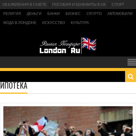
ОБЪЯВЛЕНИЯ В ГАЗЕТЕ
ПОСОБИЯ И БЕНЕФИТЫ В UK
СПОРТ
РЕЛИГИЯ
ДЕНЬГИ
БАНКИ
БИЗНЕС
CRYPTO
АВТОМОБИЛИ
МОДА В ЛОНДОНЕ
ИСКУССТВО
КУЛЬТУРА
ИПОТЕКА