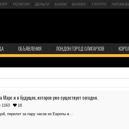
ПОРТ
РЕЛИГИЯ
ДЕНЬГИ
БАНКИ
БИЗНЕС
CRYPTO
АВТОМОБ
ДА
ОБЪЯВЛЕНИЯ
ЛОНДОН ГОРОД ОЛИГАРХОВ
КОРО
а Марс и в будущее, которое уже существует сегодня.
1163
18
ой, перелет за пару часов из Европы в…