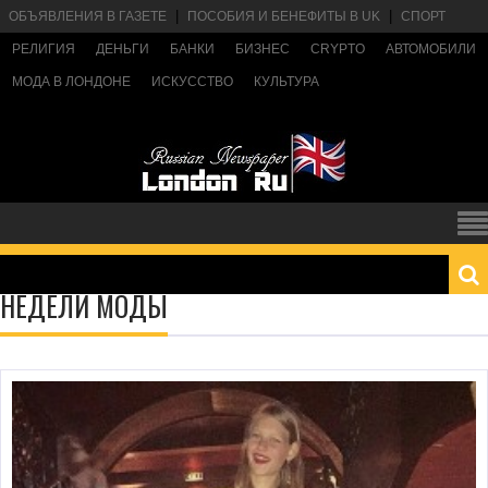
ОБЪЯВЛЕНИЯ В ГАЗЕТЕ
ПОСОБИЯ И БЕНЕФИТЫ В UK
СПОРТ
РЕЛИГИЯ
ДЕНЬГИ
БАНКИ
БИЗНЕС
CRYPTO
АВТОМОБИЛИ
МОДА В ЛОНДОНЕ
ИСКУССТВО
КУЛЬТУРА
НЕДЕЛИ МОДЫ