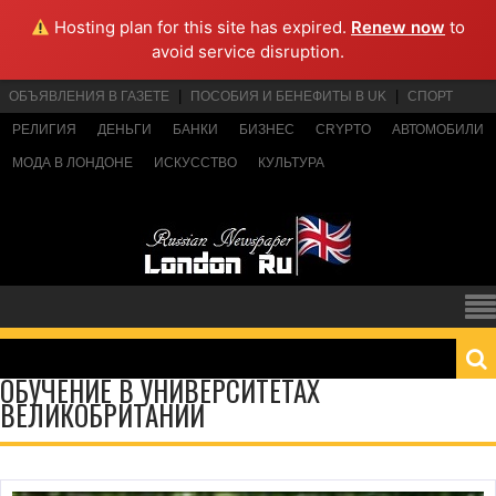
Hosting plan for this site has expired.
Renew now
to
avoid service disruption.
ОБЪЯВЛЕНИЯ В ГАЗЕТЕ
ПОСОБИЯ И БЕНЕФИТЫ В UK
СПОРТ
РЕЛИГИЯ
ДЕНЬГИ
БАНКИ
БИЗНЕС
CRYPTO
АВТОМОБИЛИ
МОДА В ЛОНДОНЕ
ИСКУССТВО
КУЛЬТУРА
ОБУЧЕНИЕ В УНИВЕРСИТЕТАХ
ВЕЛИКОБРИТАНИИ