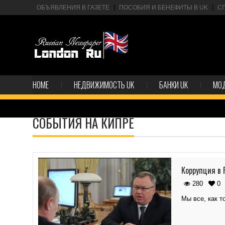
ОБЪЯВЛЕНИЯ В ГАЗЕТЕ
ПОСОБИЯ И БЕНЕФИТЫ В UK
С
HOME
НЕДВИЖИМОСТЬ UK
БАНКИ UK
МО
СОБЫТИЯ НА КИПРЕ
Коррупция в 
280
0
Мы все, как т