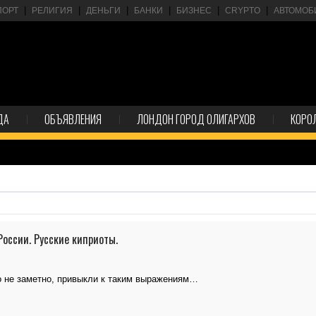
ПОРТ
РЕЛИГИЯ
ДЕНЬГИ
БАНКИ
БИЗНЕС
CRYPTO
АВТОМОБ
ДА
ОБЪЯВЛЕНИЯ
ЛОНДОН ГОРОД ОЛИГАРХОВ
КОРО
России. Русские киприоты.
о не заметно, привыкли к таким выражениям…