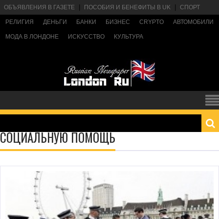
ОБЪЯВЛЕНИЯ В ГАЗЕТЕ
ПОСОБИЯ И БЕНЕФИТЫ В UK
СПОРТ
РЕЛИГИЯ
ДЕНЬГИ
БАНКИ
БИЗНЕС
CRYPTO
АВТОМОБИЛИ
МОДА В ЛОНДОНЕ
ИСКУССТВО
КУЛЬТУРА
СОЦИАЛЬНУЮ ПОМОЩЬ