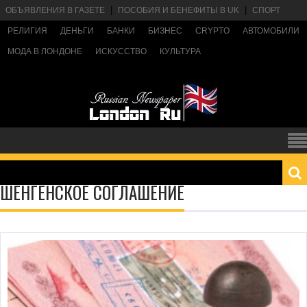
ОБЪЯВЛЕНИЯ В ГАЗЕТЕ
ПОСОБИЯ И БЕНЕФИТЫ В UK
СПОРТ
РЕЛИГИЯ
ДЕНЬГИ
БАНКИ
БИЗНЕС
CRYPTO
АВТОМОБИЛИ
МОДА В ЛОНДОНЕ
ИСКУССТВО
КУЛЬТУРА
ШЕНГЕНСКОЕ СОГЛАШЕНИЕ