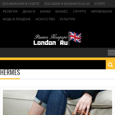
ОБЪЯВЛЕНИЯ В ГАЗЕТЕ
ПОСОБИЯ И БЕНЕФИТЫ В UK
СПОРТ
РЕЛИГИЯ
ДЕНЬГИ
БАНКИ
БИЗНЕС
CRYPTO
АВТОМОБИЛИ
МОДА В ЛОНДОНЕ
ИСКУССТВО
КУЛЬТУРА
HERMES