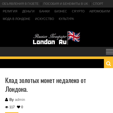
ОБЪЯВЛЕНИЯ В ГАЗЕТЕ
ПОСОБИЯ И БЕНЕФИТЫ В UK
СПОРТ
РЕЛИГИЯ
ДЕНЬГИ
БАНКИ
БИЗНЕС
CRYPTO
АВТОМОБИЛИ
МОДА В ЛОНДОНЕ
ИСКУССТВО
КУЛЬТУРА
Клад золотых монет недалеко от
Лондона.
By
admin
117
0