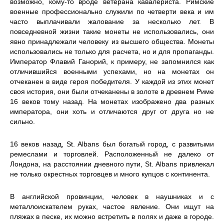
возможно, кому-то вроде ветерана кавалериста. Римские
военные профессионально служили по четверти века и им
часто выплачивали жалование за несколько лет. В
повседневной жизни такие монеты не использовались, они
явно принадлежали человеку из высшего общества. Монеты
использовались не только для расчета, но и для пропаганды.
Император Флавий Ганорий, к примеру, не запомнился как
отличившийся военными успехами, но на монетах он
отчеканен в виде героя победителя. У каждой из этих монет
своя история, они были отчеканены в золоте в древнем Риме
16 веков тому назад. На монетах изображено два разных
императора, они хоть и отличаются друг от друга но не
сильно.
16 веков назад, St. Albans был богатый город, с развитыми
ремеслами и торговлей. Расположенный не далеко от
Лондона, на расстоянии дневного пути, St. Albans привлекал
не только окрестных торговцев и много купцов с континента.
В английской провинции, человек в наушниках и с
металлоискателем руках, частое явление. Они ищут на
пляжах в песке, их можно встретить в полях и даже в городе.