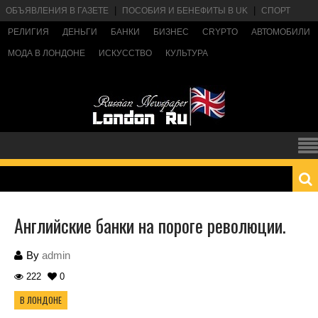
ОБЪЯВЛЕНИЯ В ГАЗЕТЕ
ПОСОБИЯ И БЕНЕФИТЫ В UK
СПОРТ
РЕЛИГИЯ
ДЕНЬГИ
БАНКИ
БИЗНЕС
CRYPTO
АВТОМОБИЛИ
МОДА В ЛОНДОНЕ
ИСКУССТВО
КУЛЬТУРА
Английские банки на пороге революции.
By
admin
222
0
В ЛОНДОНЕ