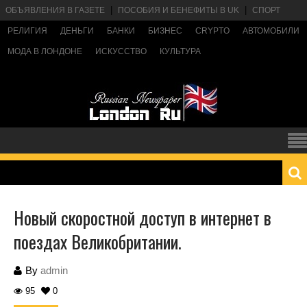
ОБЪЯВЛЕНИЯ В ГАЗЕТЕ
ПОСОБИЯ И БЕНЕФИТЫ В UK
СПОРТ
РЕЛИГИЯ
ДЕНЬГИ
БАНКИ
БИЗНЕС
CRYPTO
АВТОМОБИЛИ
МОДА В ЛОНДОНЕ
ИСКУССТВО
КУЛЬТУРА
Новый скоростной доступ в интернет в
поездах Великобритании.
By
admin
95
0