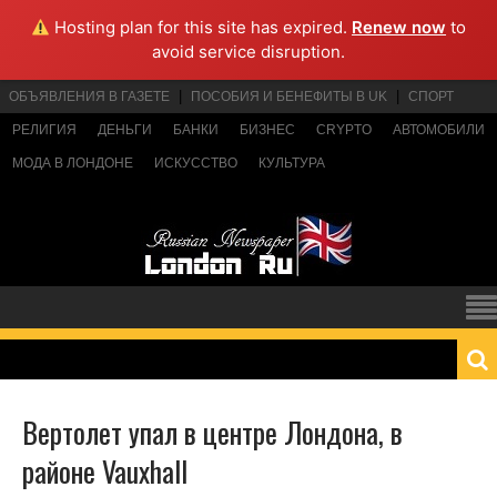
Hosting plan for this site has expired.
Renew now
to
avoid service disruption.
ОБЪЯВЛЕНИЯ В ГАЗЕТЕ
ПОСОБИЯ И БЕНЕФИТЫ В UK
СПОРТ
РЕЛИГИЯ
ДЕНЬГИ
БАНКИ
БИЗНЕС
CRYPTO
АВТОМОБИЛИ
МОДА В ЛОНДОНЕ
ИСКУССТВО
КУЛЬТУРА
Вертолет упал в центре Лондона, в
районе Vauxhall