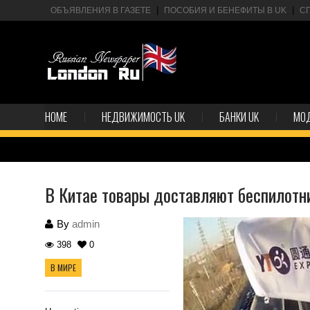
ОБЪЯВЛЕНИЯ В ГАЗЕТЕ
ПОСОБИЯ И БЕНЕФИТЫ В UK
С
HOME
НЕДВИЖИМОСТЬ UK
БАНКИ UK
МО
В Китае товары доставляют беспилотн
By
admin
398
0
В МИРЕ