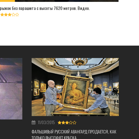
рыжок без парашюта с высоты 7620 метров. Видео.
В МИР
Мистер 
правите
11/03/2015
ФАЛЬШИВЫЙ РУССКИЙ АВАНГАРД ПРОДАЕТСЯ, КАК
ТОЛЬКО ВЫСОХНЕТ КРАСКА.