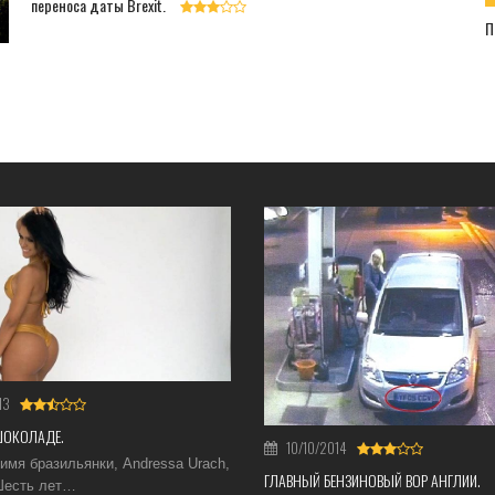
переноса даты Brexit.
П
13
ШОКОЛАДЕ.
10/10/2014
имя бразильянки, Andressa Urach,
ГЛАВНЫЙ БЕНЗИНОВЫЙ ВОР АНГЛИИ.
 Шесть лет…