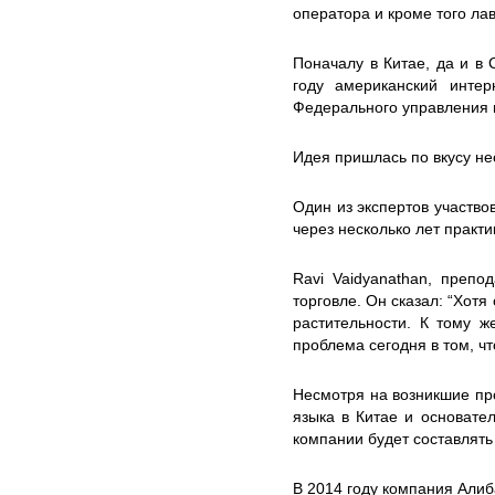
оператора и кроме того ла
Поначалу в Китае, да и в
году американский инте
Федерального управления 
Идея пришлась по вкусу не
Один из экспертов участво
через несколько лет практ
Ravi Vaidyanathan, препо
торговле. Он сказал: “Хот
растительности. К тому ж
проблема сегодня в том, ч
Несмотря на возникшие про
языка в Китае и основате
компании будет составлять
В 2014 году компания Алиб