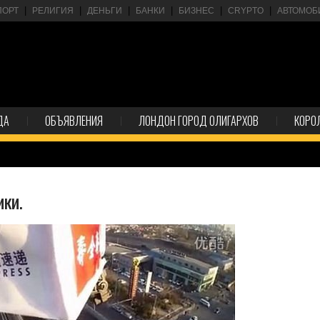
ПОРТ
РЕЛИГИЯ
ДЕНЬГИ
БАНКИ
БИЗНЕС
CRYPTO
АВТОМОБ
ДА
ОБЪЯВЛЕНИЯ
ЛОНДОН ГОРОД ОЛИГАРХОВ
КОРО
ики.