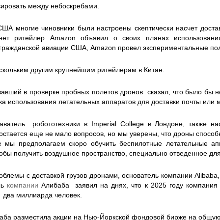
вировать между небоскребами.
 США многие чиновники были настроены скептически насчет доста
рнет ритейлер Amazon объявил о своих планах использовани
гражданской авиации США, Amazon провел экспериментальные пол
скольким другим крупнейшим ритейлерам в Китае.
вавший в проверке пробных полетов дронов сказал, что было бы 
ика использования летательных аппаратов для доставки почты или 
даватель робототехники в Imperial College в Лондоне, также н
я остается еще не мало вопросов, но мы уверены, что дроны спос
е мы предполагаем скоро обучить беспилотные летательные ап
тобы получить воздушное пространство, специально отведенное для
блемы с доставкой грузов дронами, основатель компании Alibaba
ль
компании
Алибаба заявил на днях, что к 2025 году компания 
 два миллиарда человек.
аба разместила акции на Нью-Йоркской фондовой бирже на общую 