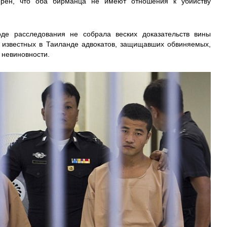
ерен, что оба бирманца не имеют отношения к убийству
де расследования не собрала веских доказательств вины
 известных в Таиланде адвокатов, защищавших обвиняемых,
 невиновности.