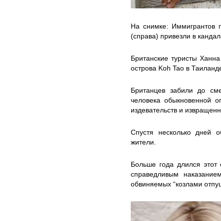
На снимке: Иммигрантов 
(справа) привезли в кандал
Британские туристы Ханн
острова Koh Tao в Таиланд
Британцев забили до см
человека обыкновенной о
издевательств и извращенн
Спустя несколько дней 
жители.
Больше года длился этот 
справедливым наказание
обвиняемых “козлами отпу