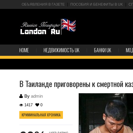
ОБЪЯВЛЕНИЯ В ГАЗЕТЕ
ПОСОБИЯ И БЕНЕФИТЫ В UK
С
HOME
НЕДВИЖИМОСТЬ UK
БАНКИ UK
МО
В Таиланде приговорены к смертной ка
By
admin
1417
0
КРИМИНАЛЬНАЯ ХРОНИКА