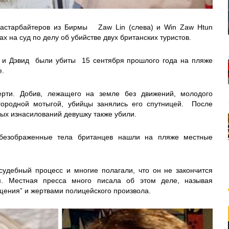
гастарбайтеров из Бирмы Zaw Lin (слева) и Win Zaw Htun
ах на суд по делу об убийстве двух британских туристов.
а и Дэвид были убиты 15 сентября прошлого года на пляже
е.
ерти.
Добив, лежащего на земле без движений, молодого
городной мотыгой, убийцы занялись его спутницей. После
ых изнасилований девушку также убили.
обезображенные тела британцев нашли на пляже местные
судебный процесс и многие полагали, что он не закончится
м. Местная пресса много писала об этом деле, называя
щения” и жертвами полицейского произвола.