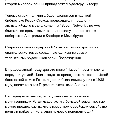
Второй мировой войны принадлежал Адольфу Гитлеру.
Теперь старинная книга будет храниться в частной
библиотеке Керри Стокса, председателя правления
австралийского медиа холдинга “Seven Network”, но уже
ближайшее время молитвенник покажут на восточном
побережье Австралии в Канбере и Мельбруне.
Старинная книга содержит 67 цветных иллюстраций на
евангельские темы, созданные одними из самых
талантливых художников эпохи Возрождения.
В православной традиции это книга “Часов”, часы читаются
перед литургией. Книга когда-то принадлежала европейской
банковской семье Ротшильдов, и была изъята у них в 1938
году, после того как Германия захватила Австрию.
Не парадоксально ли, но эту книгу часто называют
молитвенником Ротшильдов, хотя с большой вероятностью
можно предположить, что в известном еврейском семействе
вряд ли найдется хоть один человек, исповедующий