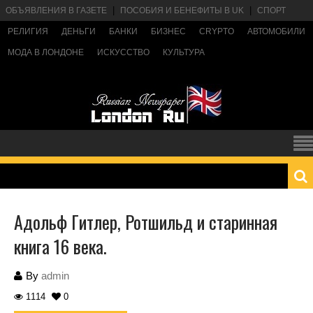
ОБЪЯВЛЕНИЯ В ГАЗЕТЕ
ПОСОБИЯ И БЕНЕФИТЫ В UK
СПОРТ
РЕЛИГИЯ
ДЕНЬГИ
БАНКИ
БИЗНЕС
CRYPTO
АВТОМОБИЛИ
МОДА В ЛОНДОНЕ
ИСКУССТВО
КУЛЬТУРА
Адольф Гитлер, Ротшильд и старинная
книга 16 века.
By
admin
1114
0