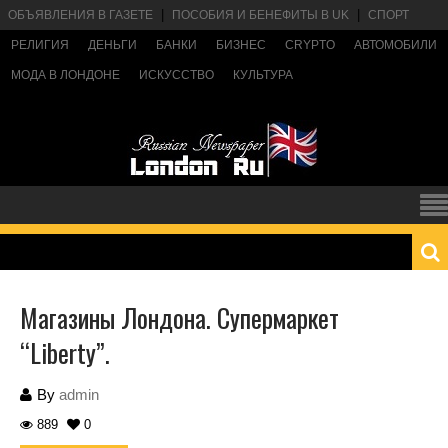
ОБЪЯВЛЕНИЯ В ГАЗЕТЕ
ПОСОБИЯ И БЕНЕФИТЫ В UK
СПОРТ
РЕЛИГИЯ
ДЕНЬГИ
БАНКИ
БИЗНЕС
CRYPTO
АВТОМОБИЛИ
МОДА В ЛОНДОНЕ
ИСКУССТВО
КУЛЬТУРА
Магазины Лондона. Супермаркет
“Liberty”.
By
admin
889
0