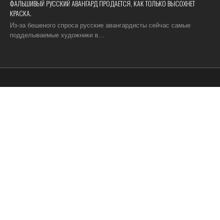
ФАЛЬШИВЫЙ РУССКИЙ АВАНГАРД ПРОДАЕТСЯ, КАК ТОЛЬКО ВЫСОХНЕТ
КРАСКА.
Из-за бешеного спроса русские авангардисты сейчас самые
подделываемые художники в…