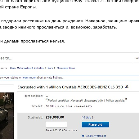
я на благотворительном аукционе eBay” сказал 21-летний бойфре
ей стране Европы.
 подарили россиянке на день рождения. Наверное, женщине нрав
а заодно немного прославиться и, возможно, заработать.
и делами прославиться нельзя.