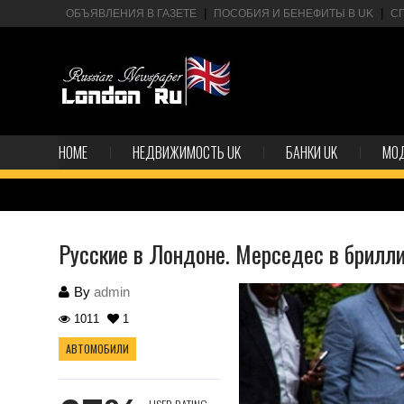
ОБЪЯВЛЕНИЯ В ГАЗЕТЕ
ПОСОБИЯ И БЕНЕФИТЫ В UK
С
HOME
НЕДВИЖИМОСТЬ UK
БАНКИ UK
МО
Русские в Лондоне. Мерседес в брилл
By
admin
1011
1
АВТОМОБИЛИ