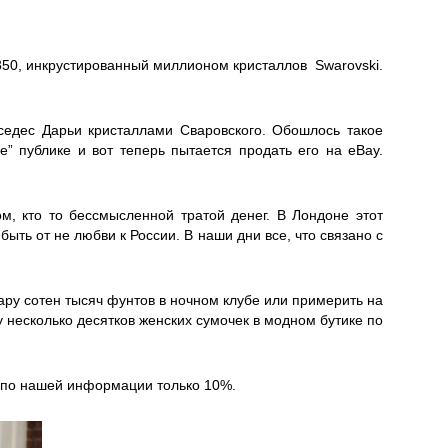
 350, инкрустированный миллионом кристаллов Swarovski.
седес Дарьи кристаллами Сваровского. Обошлось такое
” публике и вот теперь пытается продать его на eBay.
ом, кто то бессмысленной тратой денег. В Лондоне этот
ть от не любви к России. В наши дни все, что связано с
пару сотен тысяч фунтов в ночном клубе или примерить на
у несколько десятков женских сумочек в модном бутике по
ь, по нашей информации только 10%.