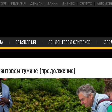
ПОРТ
РЕЛИГИЯ
ДЕНЬГИ
БАНКИ
БИЗНЕС
CRYPTO
АВТОМОБ
ДА
ОБЪЯВЛЕНИЯ
ЛОНДОН ГОРОД ОЛИГАРХОВ
КОРО
иантовом тумане (продолжение)