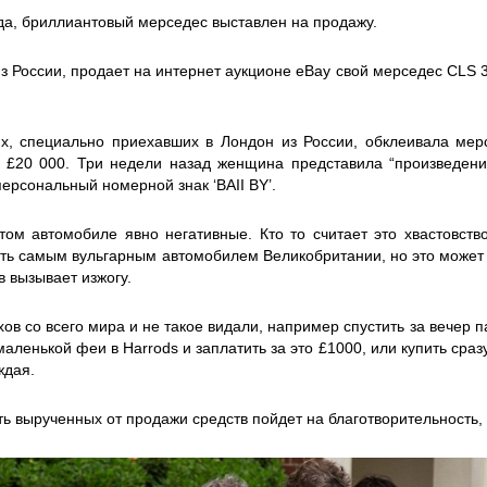
да, бриллиантовый мерседес выставлен на продажу.
из России, продает на интернет аукционе eBay свой мерседес CLS
х, специально приехавших в Лондон из России, обклеивала мер
 £20 000. Три недели назад женщина представила “произведение
персональный номерной знак ‘BAII BY’.
том автомобиле явно негативные. Кто то считает это хвастовств
ть самым вульгарным автомобилем Великобритании, но это может бы
в вызывает изжогу.
хов со всего мира и не такое видали, например спустить за вечер 
аленькой феи в Harrods и заплатить за это £1000, или купить сраз
ждая.
сть вырученных от продажи средств пойдет на благотворительност