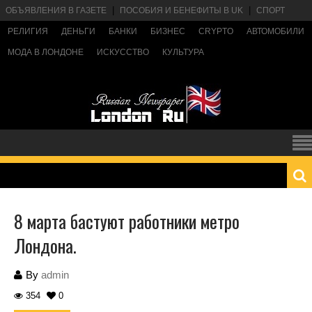
ОБЪЯВЛЕНИЯ В ГАЗЕТЕ
ПОСОБИЯ И БЕНЕФИТЫ В UK
СПОРТ
РЕЛИГИЯ
ДЕНЬГИ
БАНКИ
БИЗНЕС
CRYPTO
АВТОМОБИЛИ
МОДА В ЛОНДОНЕ
ИСКУССТВО
КУЛЬТУРА
8 марта бастуют работники метро
Лондона.
By
admin
354
0