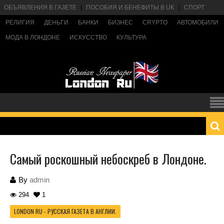
ОБЪЯВЛЕНИЯ В ГАЗЕТЕ
ПОСОБИЯ И БЕНЕФИТЫ В UK
СПОРТ
РЕЛИГИЯ
ДЕНЬГИ
БАНКИ
БИЗНЕС
CRYPTO
АВТОМОБИЛИ
МОДА В ЛОНДОНЕ
ИСКУССТВО
КУЛЬТУРА
Самый роскошный небоскреб в Лондоне.
By
admin
294
1
LONDON RU - РУССКАЯ ГАЗЕТА В АНГЛИИ.