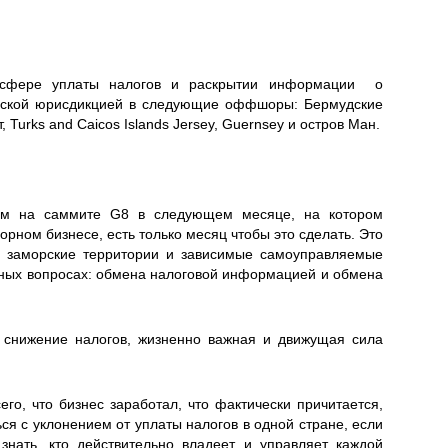
в сфере уплаты налогов и раскрытии информации о
анской юрисдикцией в следующие оффшоры: Бермудские
Turks and Caicos Islands Jersey, Guernsey и остров Ман.
том на саммите G8 в следующем месяце, на котором
рном бизнесе, есть только месяц чтобы это сделать. Это
, заморские территории и зависимые самоуправляемые
жных вопросах: обмена налоговой информацией и обмена
 снижение налогов, жизненно важная и движущая сила
го, что бизнес заработал, что фактически причитается,
ся с уклонением от уплаты налогов в одной стране, если
нать, кто действительно владеет и управляет каждой