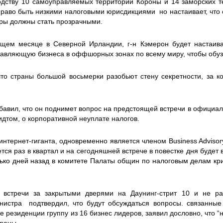
одству 10 самоуправляемых территорий Короны и 14 заморских т
 право быть низкими налоговыми юрисдикциями но настаивает, чт
ры должны стать прозрачными.
щем месяце в Северной Ирландии, г-н Кэмерон будет настаиват
авляющую бизнеса в оффшорных зонах по всему миру, чтобы обузд
 что страны большой восьмерки разобьют стену секретности, за
авил, что он поднимет вопрос на предстоящей встречи в официал
дтом, о корпоративной неуплате налогов.
нтернет-гиганта, одновременно является членом Business Advisor
ся раз в квартал и на сегодняшней встрече в повестке дня будет в
ько дней назад в комитете Палаты общин по налоговым делам кри
 встречи за закрытыми дверями на Даунинг-стрит 10 и не ра
истра подтвердил, что будут обсуждаться вопросы. связанные
е резиденции группу из 16 бизнес лидеров, заявил дословно, что “