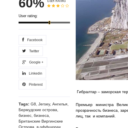
60%
USER RATING
User rating:
Facebook
Twitter
Google +
Linkedin
Pinterest
Гибралтар – заморская те
Tags:
G8
,
Jersey
,
Ангилья
,
Премьер министра Велик
Бермудские острова
,
прозрачность бизнеса, зар
бизнес
,
бизнеса
,
лиц, так и компаний.
Британские Виргинские
Острова
,
в оффшорах
,