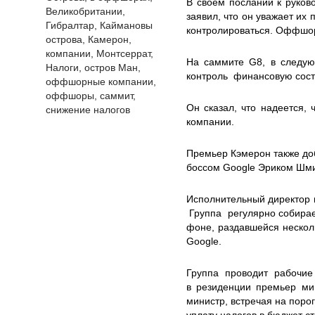
В своем послании к руков
Великобритании
,
заявил, что он уважает их
Гибралтар
,
Каймановы
контролироваться. Оффшо
острова
,
Камерон
,
компании
,
Монтсеррат
,
На саммите G8, в следую
Налоги
,
остров Ман
,
контроль финансовую сост
оффшорные компании
,
оффшоры
,
саммит
,
Он сказал, что надеется,
снижение налогов
компании.
Премьер Кэмерон также доб
боссом Google Эриком Шми
Исполнительный директор и
Группа регулярно собирает
фоне, раздавшейся нескол
Google.
Группа проводит рабочие
в резиденции премьер мин
министр, встречая на порог