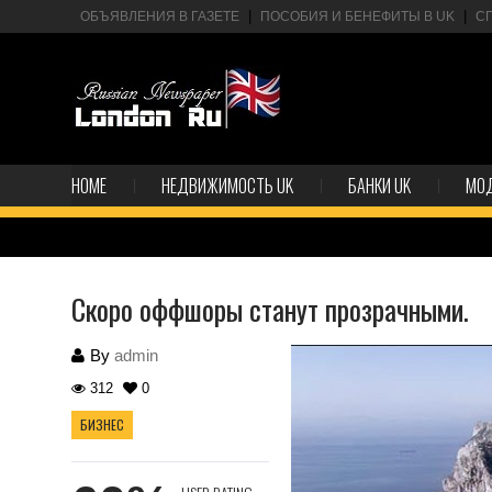
ОБЪЯВЛЕНИЯ В ГАЗЕТЕ
ПОСОБИЯ И БЕНЕФИТЫ В UK
С
HOME
НЕДВИЖИМОСТЬ UK
БАНКИ UK
МО
Скоро оффшоры станут прозрачными.
By
admin
312
0
БИЗНЕС