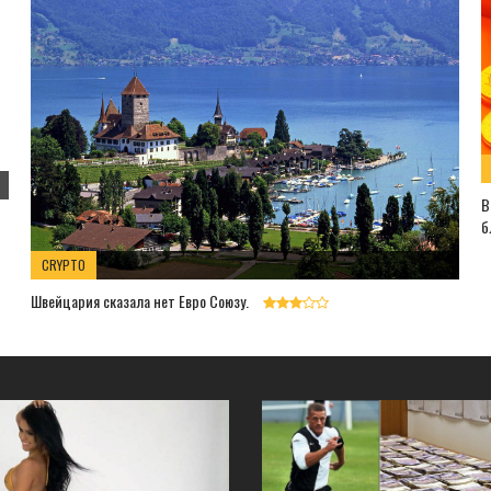
В
б
CRYPTO
Швейцария сказала нет Евро Союзу.