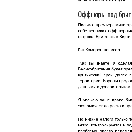
уплату налогов в бюджет с
Оффшоры под брит
Письмо премьер министр
собственниках оффшорных
острова, Британские Виргин
Г-н Камерон написал:
“Как вы знаете, я сдел
Великобритания будет пред
критический срок, далее
территории Короны продол
данными о доверительном 
Я уважаю ваше право быт
экономического роста и пр
Но низкие налоги только т
четко контролируется и по
проблема просто перемещ