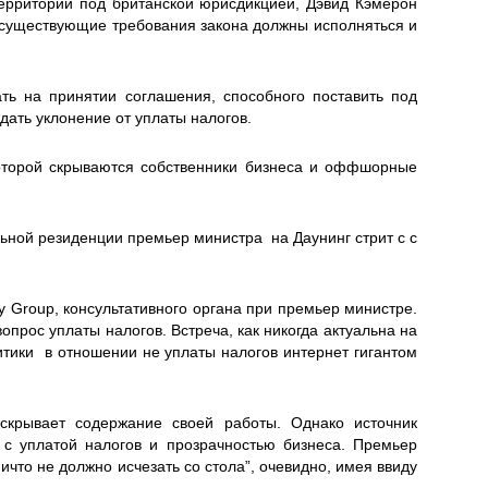
ерриторий под британской юрисдикцией, Дэвид Кэмерон
о существующие требования закона должны исполняться и
ь на принятии соглашения, способного поставить под
ать уклонение от уплаты налогов.
 которой скрываются собственники бизнеса и оффшорные
ьной резиденции премьер министра на Даунинг стрит с с
y Group, консультативного органа при премьер министре.
опрос уплаты налогов. Встреча, как никогда актуальна на
тики в отношении не уплаты налогов интернет гигантом
скрывает содержание своей работы. Однако источник
 с уплатой налогов и прозрачностью бизнеса. Премьер
ничто не должно исчезать со стола”, очевидно, имея ввиду