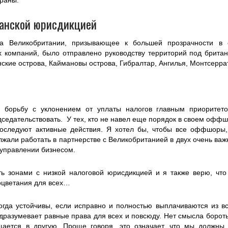
траны.
анской юрисдикцией
а Великобритании, призывающее к большей прозрачности 
 компаний, было отправлено руководству территорий под брит
ские острова, Каймановы острова, Гибралтар, Ангилья, Монтсеррат, 
ал борьбу с уклонением от уплаты налогов главным приорите
седательствовать. У тех, кто не навел еще порядок в своем оффшо
 последуют активные действия. Я хотел бы, чтобы все оффшоры
жали работать в партнерстве с Великобританией в двух очень ва
управлении бизнесом.
ь зонами с низкой налоговой юрисдикцией и я также верю, что
оцветания для всех…
огда устойчивы, если исправно и полностью выплачиваются из все
дразумевает равные права для всех и повсюду. Нет смысла бороть
ается в другую. Проще говоря, это означает, что мы должны з