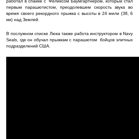
работал в спайке с Феликсом Баумгартнером, который стал
первым парашютистом, преодолевшем скорость звука во
время своего рекордного прыжка с высоты в 24 мили (38, 6
км) над Землей.
В послужном списке Люка также работа инструктором в Navy
Seals, где он обучал прыжкам с парашютом бойцов элитных
подразделений США.