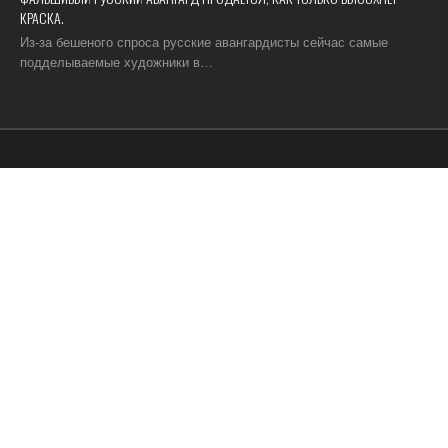
КРАСКА.
Из-за бешеного спроса русские авангардисты сейчас самые
подделываемые художники в…