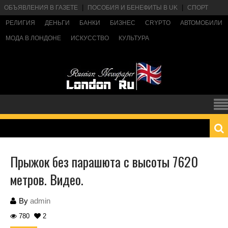
ОБЪЯВЛЕНИЯ В ГАЗЕТЕ
ПОСОБИЯ И БЕНЕФИТЫ В UK
СПОРТ
РЕЛИГИЯ
ДЕНЬГИ
БАНКИ
БИЗНЕС
CRYPTO
АВТОМОБИЛИ
МОДА В ЛОНДОНЕ
ИСКУССТВО
КУЛЬТУРА
Прыжок без парашюта с высоты 7620
метров. Видео.
By
admin
780
2