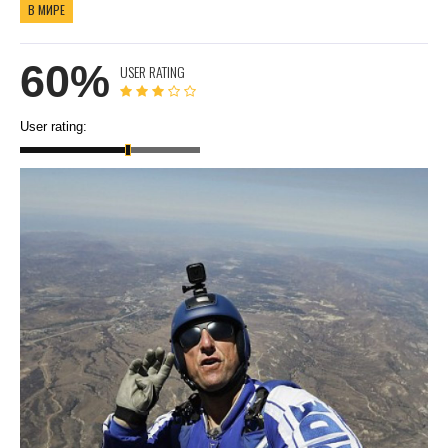
В МИРЕ
60%
USER RATING
User rating: