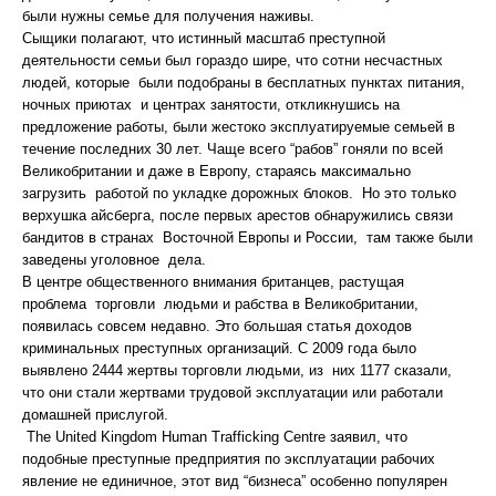
были нужны семье для получения наживы.
Сыщики полагают, что истинный масштаб преступной
деятельности семьи был гораздо шире, что сотни несчастных
людей, которые были подобраны в бесплатных пунктах питания,
ночных приютах и центрах занятости, откликнушись на
предложение работы, были жестоко эксплуатируемые семьей в
течение последних 30 лет. Чаще всего “рабов” гоняли по всей
Великобритании и даже в Европу, стараясь максимально
загрузить работой по укладке дорожных блоков. Но это только
верхушка айсберга, после первых арестов обнаружились связи
бандитов в странах Восточной Европы и России, там также были
заведены уголовное дела.
В центре общественного внимания британцев, растущая
проблема торговли людьми и рабства в Великобритании,
появилась совсем недавно. Это большая статья доходов
криминальных преступных организаций. С 2009 года было
выявлено 2444 жертвы торговли людьми, из них 1177 сказали,
что они стали жертвами трудовой эксплуатации или работали
домашней прислугой.
The United Kingdom Human Trafficking Centre заявил, что
подобные преступные предприятия по эксплуатации рабочих
явление не единичное, этот вид “бизнеса” особенно популярен