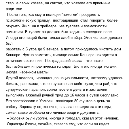
старше своих хозяев, он считал, что хозяева его приемные
родители.
После того, как ему в полиции “помогли” преодолеть
психологическую травму, пострадавший стал говорить более
открыто. Жил он в трейлере, без туалета и возможности
помыться. В туалет он должен был ходить в соседнее поле.
Иногда его пищей были только хлеб и яйца. Этот человек должен
был
работать с 5 утра до 9 вечера, а потом приходилось чистить дом
Коннорс. Нужно заметить, жилище самих Коннорс находится в
отличном состоянии. Пострадавший сказал, что часто
был избиваем и практически голодал. Били его иногда ногами,
иногда черенком метлы.
Другой человек, ирландец по национальности, которому удалось
бежать, рассказал, что он чувствовал себя хуже, чем раб, что
супружеская пара присвоила все его деньги и заставляя
выполнять тяжелый ручной труд до 16 часов в сутки бесплатно.
Его завербовали в Уэмбли,
пообещав 80 фунтов в день за
работу. Зарплату он, конечно, в глаза не видел за эти годы,
семья также отобрала его личные вещи и документы.
– Условия были убогие, иногда я голодал, сказал этот человек.
Однажды Джози, хозяйка, сказала ему, что если он будет