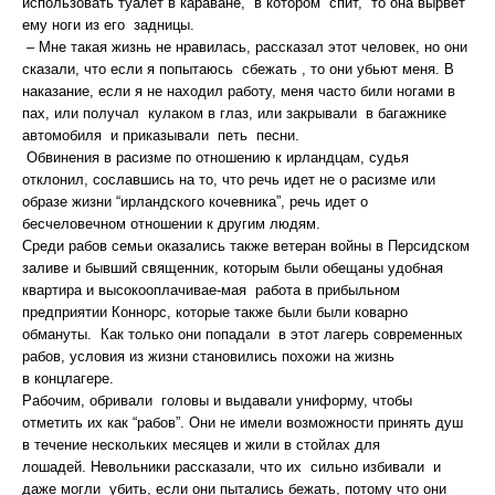
использовать туалет в караване, в котором спит, то она вырвет
ему ноги из его задницы.
– Мне такая жизнь не нравилась, рассказал этот человек, но они
сказали, что если я попытаюсь сбежать , то они убьют меня. В
наказание, если я не находил работу, меня часто били ногами в
пах, или получал кулаком в глаз, или закрывали в багажнике
автомобиля и приказывали петь песни.
Обвинения в расизме по отношению к ирландцам, судья
отклонил, сославшись на то, что речь идет не о расизме или
образе жизни “ирландского кочевника”, речь идет о
бесчеловечном отношении к другим людям.
Среди рабов семьи оказались также ветеран войны в Персидском
заливе и бывший священник, которым были обещаны удобная
квартира и высокооплачивае-мая работа в прибыльном
предприятии Коннорс, которые также были были коварно
обмануты. Как только они попадали в этот лагерь современных
рабов, условия из жизни становились похожи на жизнь
в концлагере.
Рабочим, обривали головы и выдавали униформу, чтобы
отметить их как “рабов”. Они не имели возможности принять душ
в течение нескольких месяцев и жили в стойлах для
лошадей. Невольники рассказали, что их сильно избивали и
даже могли убить, если они пытались бежать, потому что они