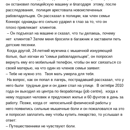
он остановил полицейскую машину и благодаря этому, после
расследования, полиция арестовала новоиспеченных
рабовладельцев. Он рассказал в полиции, как член семьи
Коннорс однажды его сильно ударил в глаз за то, что он
плохо привлекает клиентов.
– Он подъехал на машине и сказал, что ты делаешь, почему
нет клиентов? Затем меня бросили в багажник и заставили петь
детские песенки.
Когда другой, 24-летний мужчина с мышечной изнуряющей
болью, был изгнан из “семьи рабовладельцев”, он попросил
вернуть ему его мобильный телефон, чтобы он мог связаться со
своей матерью, на что один из членов семьи заявил:
– Тебе не нужно это. Твоя мать умерла для тебя.
На вопрос, как он попал в лагерь, пострадавший рассказал, что у
него были трудные дни и он даже спал на улице. В октябре 2010
года он выходил из центра по безработицы (job centre), когда к
нему подошел человек и предложил жилье и 60 фунтов в день за
работу. Позже, когда от непосильной физической работы у
него появились сильные мышечные боли и он пожаловался на это
и попросил заплатить ему чтобы купить лекарство, то услышал в
ответ:
– Путешественники не чувствуют боли.