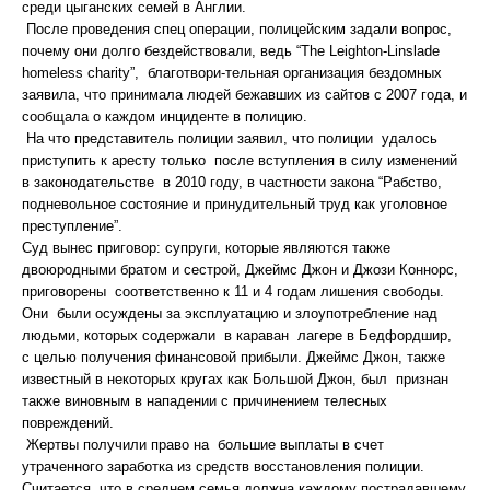
среди цыганских семей в Англии.
После проведения спец операции, полицейским задали вопрос,
почему они долго бездействовали, ведь “The Leighton-Linslade
homeless charity”, благотвори-тельная организация бездомных
заявила, что принимала людей бежавших из сайтов с 2007 года, и
сообщала о каждом инциденте в полицию.
На что представитель полиции заявил, что полиции удалось
приступить к аресту только после вступления в силу изменений
в законодательстве в 2010 году, в частности закона “Рабство,
подневольное состояние и принудительный труд как уголовное
преступление”.
Суд вынес приговор: супруги, которые являются также
двоюродными братом и сестрой, Джеймс Джон и Джози Коннорс,
приговорены соответственно к 11 и 4 годам лишения свободы.
Они были осуждены за эксплуатацию и злоупотребление над
людьми, которых содержали в караван лагере в Бедфордшир,
с целью получения финансовой прибыли. Джеймс Джон, также
известный в некоторых кругах как Большой Джон, был признан
также виновным в нападении с причинением телесных
повреждений.
Жертвы получили право на большие выплаты в счет
утраченного заработка из средств восстановления полиции.
Считается, что в среднем семья должна каждому пострадавшему