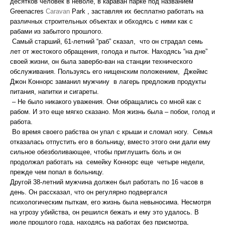
десятков человек в неволе, в караван парке под названием
Greenacres
Caravan
Park , заставляя их бесплатно работать на
различных строительных объектах и обходясь с ними как с
рабами из забытого прошлого.
Самый старший, 61-летний “раб” сказал, что он страдал семь
лет от жестокого обращения, голода и пыток. Находясь “на дне”
своей жизни, он была завербо-ван на станции технического
обслуживания. Пользуясь его нищенским положением, Джеймс
Джон Коннорс заманил мужчину в лагерь предложив продукты
питания, напитки и сигареты.
– Не было никакого уважения. Они обращались со мной как с
рабом. И это еще мягко сказано. Моя жизнь была – побои, голод и
работа.
Во время своего рабства он упал с крыши и сломал ногу. Семья
отказалась отпустить его в больницу, вместо этого они дали ему
сильное обезболивающее, чтобы приглушить боль и он
продолжал работать на семейку Коннорс еще четыре недели,
прежде чем попал в больницу.
Другой 38-летний мужчина должен был работать по 16 часов в
день. Он рассказал, что он регулярно подвергался
психологическим пыткам, его жизнь была невыносима. Несмотря
на угрозу убийства, он решился бежать и ему это удалось. В
июле прошлого года, находясь на работах без присмотра,