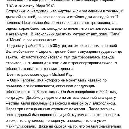
“Па”, а его жену Мари “Ма”.
Сотрудники обнаружили, что жертвы были размещены в тесных, с
дырявой крышей, вонючих сараях и стойлах для лошадей по 11
человек. Постельное белье менялось раз в четыре месяца, а в
одном сарае было так холодно по ночам, что там замерзала вода
в аквариуме. В нескольких десятках метрах от них, жили “Папа”
и “Мама” в роскошном доме.
Подъем у “рабов” был в 5.30 утра, затем их развозили по всей
Великобритании и Европе, где они были вынуждены трудиться до
заката. Их часто использовали там где требовалась аренда
строительных машин для подъема и транспортировки тяжелых
объектов, с целью сэкономить деньги.
Вот что рассказал судья Michael Kay:
– Один человек, имя которого не может быть названо по
причинам его безопасности, описывал следующим
образом свою рабскую жизнь. Он был завербован в 2004 году,
когда Джон Джеймс увидел его на автозаправочной станции, у
жертвы были проблемы с законом и еще он был алкоголиком.
Через три месяца он был отучен от алкоголя. После того как
пострадавший был спасен полицией, мужчина не хотел говорить
о том, что случилось, полиция установила, что его умом
манипулировали. Даже ни смотря на то, что он был значительно