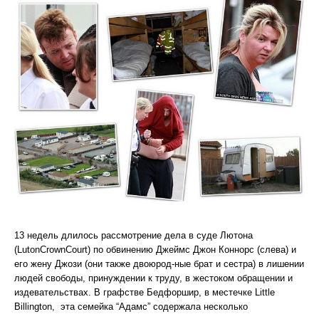
13 недель длилось рассмотрение дела в суде Лютона
(LutonCrownCourt) по обвинению Джеймс Джон Коннорс (слева) и
его жену Джози (они также двоюрод-ные брат и сестра) в лишении
людей свободы, принуждении к труду, в жестоком обращении и
издевательствах. В графстве Бедфоршир, в местечке Little
Billington, эта семейка “Адамс” содержала несколько