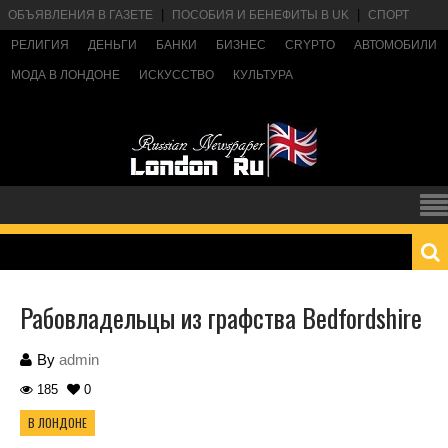
ОБЪЯВЛЕНИЯ В ГАЗЕТЕ
ПОСОБИЯ И БЕНЕФИТЫ В UK
СПОРТ
РЕЛИГИЯ
ДЕНЬГИ
БАНКИ
БИЗНЕС
CRYPTO
АВТОМОБИЛИ
МОДА В ЛОНДОНЕ
ИСКУССТВО
КУЛЬТУРА
Рабовладельцы из графства Bedfordshire
By
admin
185
0
В ЛОНДОНЕ