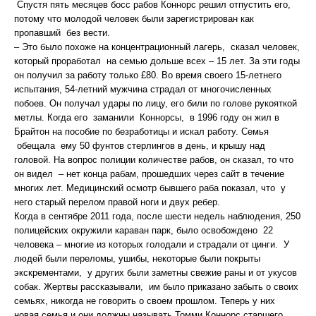
Спустя пять месяцев босс рабов Коннорс решил отпустить его,
потому что молодой человек были зарегистрирован как
пропавший без вести.
– Это было похоже на концентрационный лагерь, сказал человек,
который проработал на семью дольше всех – 15 лет. За эти годы
он получил за работу только £80. Во время своего 15-летнего
испытания, 54-летний мужчина страдал от многочисленных
побоев. Он получал удары по лицу, его били по голове рукояткой
метлы. Когда его заманили Коннорсы, в 1996 году он жил в
Брайтон на пособие по безработицы и искал работу. Семья
обещала ему 50 фунтов стерлингов в день, и крышу над
головой. На вопрос полиции количестве рабов, он сказал, то что
он видел – нет конца рабам, прошедших через сайт в течение
многих лет. Медицинский осмотр бывшего раба показал, что у
него старый перелом правой ноги и двух ребер.
Когда в сентябре 2011 года, после шести недель наблюдения, 250
полицейских окружили караван парк, было освобождено 22
человека – многие из которых голодали и страдали от цинги. У
людей были переломы, ушибы, некоторые были покрыты
экскрементами, у других были заметны свежие раны и от укусов
собак. Жертвы рассказывали, им было приказано забыть о своих
семьях, никогда не говорить о своем прошлом. Теперь у них
новая семья и они должны называть Томми Коннорс старшего