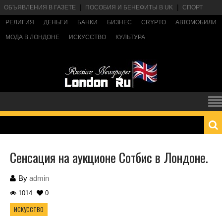
ОБЪЯВЛЕНИЯ В ГАЗЕТЕ
ПОСОБИЯ И БЕНЕФИТЫ В UK
СПОРТ
РЕЛИГИЯ
ДЕНЬГИ
БАНКИ
БИЗНЕС
CRYPTO
АВТОМОБИЛИ
МОДА В ЛОНДОНЕ
ИСКУССТВО
КУЛЬТУРА
Сенсация на аукционе Сотбис в Лондоне.
By
admin
1014
0
ИСКУССТВО