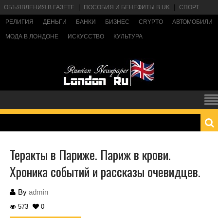
ОБЪЯВЛЕНИЯ В ГАЗЕТЕ
ПОСОБИЯ И БЕНЕФИТЫ В UK
СПОРТ
РЕЛИГИЯ
ДЕНЬГИ
БАНКИ
БИЗНЕС
CRYPTO
АВТОМОБИЛИ
МОДА В ЛОНДОНЕ
ИСКУССТВО
КУЛЬТУРА
Теракты в Париже. Париж в крови.
Хроника событий и рассказы очевидцев.
By
admin
573
0