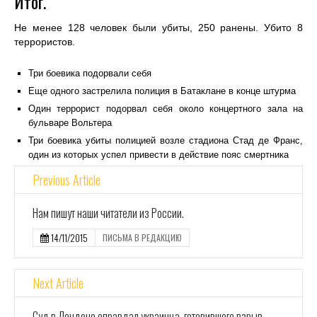
Итог.
Не менее 128 человек были убиты, 250 ранены. Убито 8
террористов.
Три боевика подорвали себя
Еще одного застрелила полиция в Батаклане в конце штурма
Один террорист подорвал себя около концертного зала на
бульваре Вольтера
Три боевика убиты полицией возле стадиона Стад де Франс,
один из которых успел привести в действие пояс смертника
Previous Article
Нам пишут наши читатели из России.
14/11/2015
ПИСЬМА В РЕДАКЦИЮ
Next Article
Суд в Лондоне оправдал украинца, готовившего взрыв