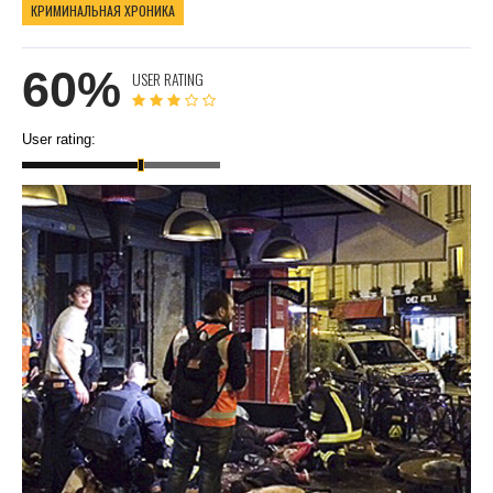
КРИМИНАЛЬНАЯ ХРОНИКА
60%
USER RATING
User rating: