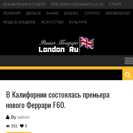
ОБЪЯВЛЕНИЯ В ГАЗЕТЕ
ПОСОБИЯ И БЕНЕФИТЫ В UK
СПОРТ
РЕЛИГИЯ
ДЕНЬГИ
БАНКИ
БИЗНЕС
CRYPTO
АВТОМОБИЛИ
МОДА В ЛОНДОНЕ
ИСКУССТВО
КУЛЬТУРА
В Калифорнии состоялась премьера
нового Феррари F60.
By
admin
331
0