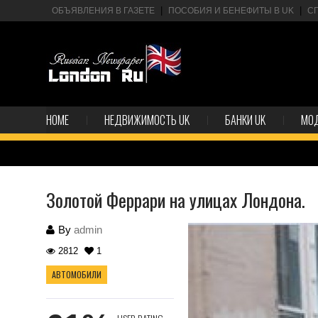
ОБЪЯВЛЕНИЯ В ГАЗЕТЕ
ПОСОБИЯ И БЕНЕФИТЫ В UK
С
HOME
НЕДВИЖИМОСТЬ UK
БАНКИ UK
МО
Золотой Феррари на улицах Лондона.
By
admin
2812
1
АВТОМОБИЛИ