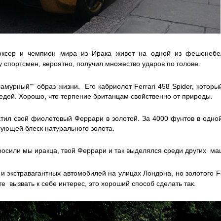
боксер и чемпион мира из Ирака живет на одной из фешенебе
спортсмен, вероятно, получил множество ударов по голове.
ламурный”” образ жизни. Его кабриолет Ferrari 458 Spider, котор
седей. Хорошо, что терпение британцам свойственно от природы.
тил свой фиолетовый Феррари в золотой. За 4000 фунтов в одной
ующей блеск натурального золота.
просили мы иракца, твой Феррари и так выделялся среди других ма
и экстравагантных автомобилей на улицах Лондона, но золотого Fer
те вызвать к себе интерес, это хороший способ сделать так.