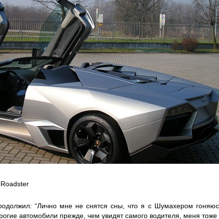
 Roadster
должил: “Лично мне не снятся сны, что я с Шумахером гоняюс
огие автомобили прежде, чем увидят самого водителя, меня тоже