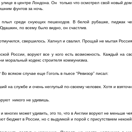
а улице в центре Лондона. Он только что осмотрел свой новый дом
лишним фунтов за ночь.
плыл среди снующих пешеходов. В белой рубашке, пиджак чер
 Юдашкин, по всему было видно, он счастлив.
 отмучился, свершилось. Хапнул и свалил. Прощай не мытая Россия
ской России, воруют все у кого есть возможность. Каждый на св
ни моральный кодекс строителя коммунизма.
 Во всяком случае еще Гоголь в пьесе “Ревизор” писал:
ий на службе и очень неглупый по-своему человек. Хотя и взяточни
воруют никого не удивишь.
т и многих может удивить, это то, что в Англии воруют не меньше че
ают бюджет в России, но с выдумкой и порой с присутствием некоей