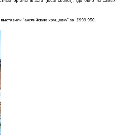
тные органы власти (local council), где одно из самых
 выставили “английскую хрущевку” за £999 950.