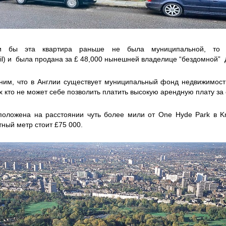
 бы эта квартира раньше не была муниципальной, то ес
il) и была продана за £ 48,000 нынешней владелице “бездомной” Д
ясним, что в Англии существует муниципальный фонд недвижимос
 кто не может себе позволить платить высокую арендную плату за
положена на расстоянии чуть более мили от One Hyde Park в Kni
тный метр стоит £75 000.