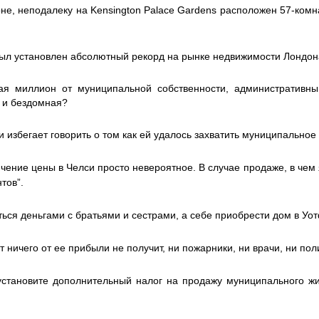
не, неподалеку на Kensington Palace Gardens расположен 57-комн
 был установлен абсолютный рекорд на рынке недвижимости Лондона
ая миллион от муниципальной собственности, административны
 и бездомная?
и избегает говорить о том
как ей удалось захватить муниципальное
личение цены в Челси просто невероятное. В случае продаже, в чем
тов”.
ься деньгами с братьями и сестрами, а себе приобрести дом в Уо
 ничего от ее прибыли не получит, ни пожарники, ни врачи, ни по
установите дополнительный налог на продажу муниципального жи