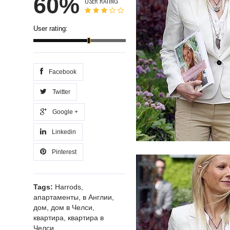
60%
USER RATING
User rating:
Facebook
Twitter
Google +
Linkedin
Pinterest
Tags:
Harrods
,
апартаменты
,
в Англии
,
дом
,
дом в Челси
,
квартира
,
квартира в
Челси