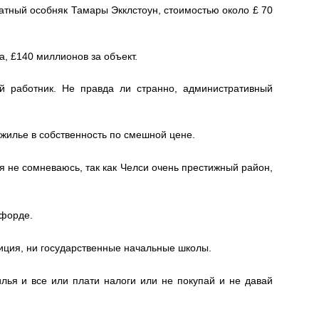
атный особняк Тамары Экклстоун, стоимостью около £ 70
, £140 миллионов за объект.
й работник. Не правда ли странно, административный
 жилье в собственность по смешной цене.
 я не сомневаюсь, так как Челси очень престижный район,
тфорде.
лиция, ни государственные начальные школы.
лья и все или плати налоги или не покупай и не давай