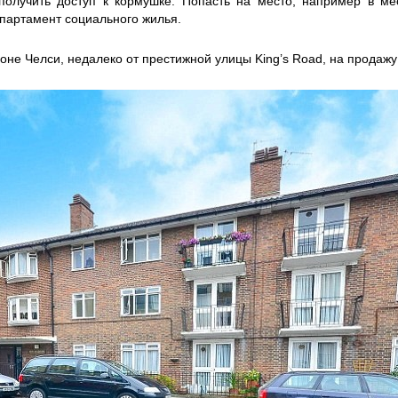
 получить доступ к кормушке. Попасть на место, например в мес
епартамент социального жилья.
оне Челси, недалеко от престижной улицы King’s Road, на продажу