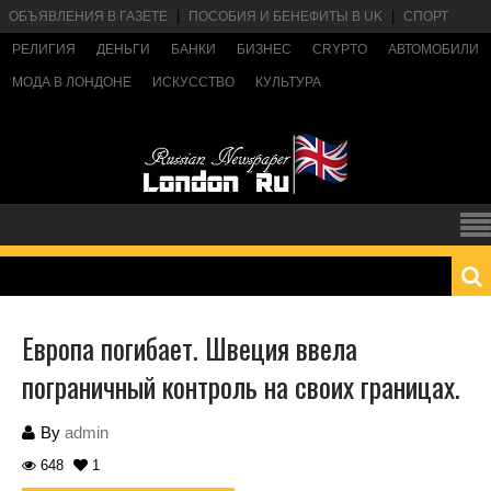
ОБЪЯВЛЕНИЯ В ГАЗЕТЕ
ПОСОБИЯ И БЕНЕФИТЫ В UK
СПОРТ
РЕЛИГИЯ
ДЕНЬГИ
БАНКИ
БИЗНЕС
CRYPTO
АВТОМОБИЛИ
МОДА В ЛОНДОНЕ
ИСКУССТВО
КУЛЬТУРА
Европа погибает. Швеция ввела
пограничный контроль на своих границах.
By
admin
648
1