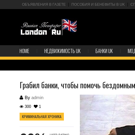
ОБЪЯВЛЕНИЯ В ГАЗЕТЕ
ПОСОБИЯ И БЕНЕФИТЫ В UK
С
HOME
НЕДВИЖИМОСТЬ UK
БАНКИ UK
МО
Грабил банки, чтобы помочь бездомным
By
admin
300
1
КРИМИНАЛЬНАЯ ХРОНИКА