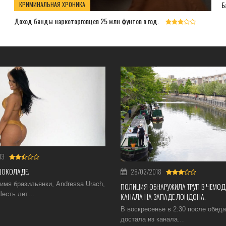
Б
КРИМИНАЛЬНАЯ ХРОНИКА
Доход банды наркоторговцев 25 млн фунтов в год.
13
ШОКОЛАДЕ.
28/02/2018
имя бразильянки, Andressa Urach,
ПОЛИЦИЯ ОБНАРУЖИЛА ТРУП В ЧЕМОД
 Шесть лет…
КАНАЛА НА ЗАПАДЕ ЛОНДОНА.
В воскресенье в 2:30 после обед
достала из канала…