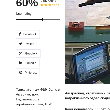
60%
USER RATING
User rating:
Facebook
Twitter
Google +
Linkedin
Pinterest
Tags:
агентам ФБР
,
банк
,
в
Австралиец, ограбивший ба
Америке
,
дом
,
награбленного отдал людям,
Недвижимость
,
ограбление
,
сша
,
ФБР
Кори Дональдсон, 39 лет, с