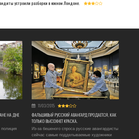
андиты устроили разборки в южном Лондоне.
11/03/2015
ФАЛЬШИВЫЙ РУССКИЙ АВАНГАРД ПРОДАЕТСЯ, КАК
АНЕ НА ДНЕ
ТОЛЬКО ВЫСОХНЕТ КРАСКА.
Из-за бешеного спроса русские авангардисты
а полиция
сейчас самые подделываемые художники