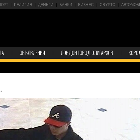
ПОРТ
РЕЛИГИЯ
ДЕНЬГИ
БАНКИ
БИЗНЕС
CRYPTO
АВТОМОБ
ДА
ОБЪЯВЛЕНИЯ
ЛОНДОН ГОРОД ОЛИГАРХОВ
КОРО
.