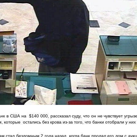
нк в США на $140 000, рассказал суду, что он не чувствует угрыз
 которые остались без крова из-за того, что банки отобрали у них
ам стал бездомным 2 года назад, когда банк продал его дом с аукц