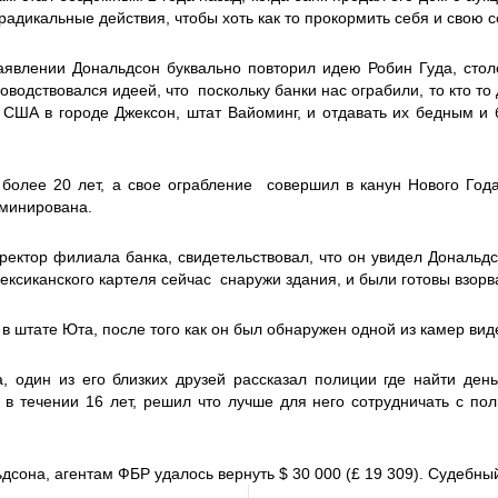
 радикальные действия, чтобы хоть как то прокормить себя и свою 
явлении Дональдсон буквально повторил идею Робин Гуда, столет
оводствовался идеей, что поскольку банки нас ограбили, то кто то
 США в городе Джексон, штат Вайоминг, и отдавать их бедным и
лее 20 лет, а свое ограбление совершил в канун Нового Года.
аминирована.
ектор филиала банка, свидетельствовал, что он увидел Дональдс
мексиканского картеля сейчас снаружи здания, и были готовы взорва
в штате Юта, после того как он был обнаружен одной из камер ви
, один из его близких друзей рассказал полиции где найти день
 в течении 16 лет, решил что лучше для него сотрудничать с по
ьдсона, агентам ФБР удалось вернуть $ 30 000 (£ 19 309). Судебны