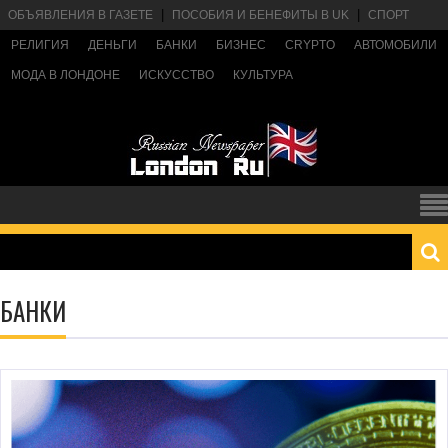
ОБЪЯВЛЕНИЯ В ГАЗЕТЕ
ПОСОБИЯ И БЕНЕФИТЫ В UK
СПОРТ
РЕЛИГИЯ
ДЕНЬГИ
БАНКИ
БИЗНЕС
CRYPTO
АВТОМОБИЛИ
МОДА В ЛОНДОНЕ
ИСКУССТВО
КУЛЬТУРА
БАНКИ