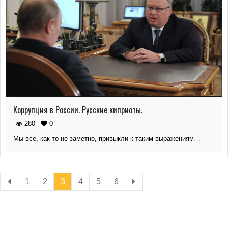
Коррупция в России. Русские киприоты.
280
0
Мы все, как то не заметно, привыкли к таким выражениям…
1
2
3
4
5
6