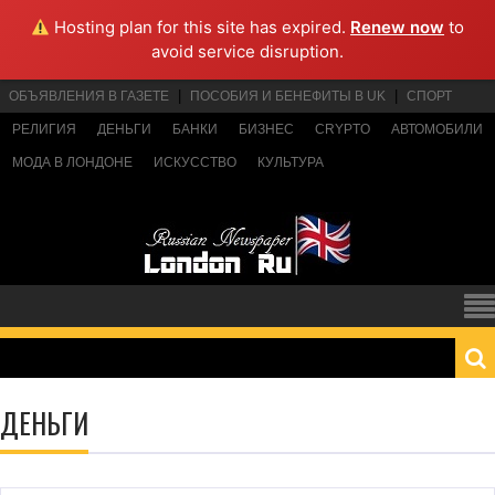
Hosting plan for this site has expired.
Renew now
to
avoid service disruption.
ОБЪЯВЛЕНИЯ В ГАЗЕТЕ
ПОСОБИЯ И БЕНЕФИТЫ В UK
СПОРТ
РЕЛИГИЯ
ДЕНЬГИ
БАНКИ
БИЗНЕС
CRYPTO
АВТОМОБИЛИ
МОДА В ЛОНДОНЕ
ИСКУССТВО
КУЛЬТУРА
ДЕНЬГИ