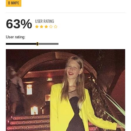
В МИРЕ
63%
USER RATING
User rating: