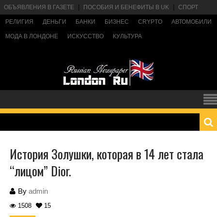
ОБЪЯВЛЕНИЯ В ГАЗЕТЕ
ПОСОБИЯ И БЕНЕФИТЫ В UK
СПОРТ
РЕЛИГИЯ
ДЕНЬГИ
БАНКИ
БИЗНЕС
CRYPTO
АВТОМОБИЛИ
МОДА В ЛОНДОНЕ
ИСКУССТВО
КУЛЬТУРА
История Золушки, которая в 14 лет стала
“лицом” Dior.
By
admin
1508
15