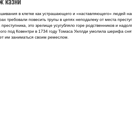
ж казни
ешивания в клетке как устрашающего и «наставляющего» людей на
рах требовали повесить трупы в цепях неподалеку от места прест
а преступника, это зрелище усугубляло горе родственников и надол
го под Ковентри в 1734 году Томаса Уиллди умолила шерифа снять
ает им заниматься своим ремеслом.