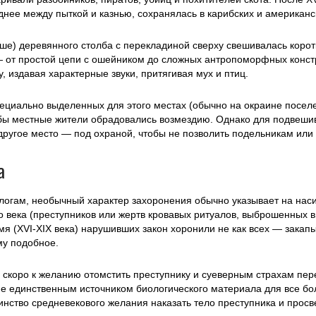
днее между пыткой и казнью, сохранялась в карибских и американс
ыше) деревянного столба с перекладиной сверху свешивалась корот
от простой цепи с ошейником до сложных антропоморфных констру
у, издавая характерные звуки, притягивая мух и птиц.
пециально выделенных для этого местах (обычно на окраине посел
бы местные жители обрадовались возмездию. Однако для подвешив
другое место — под охраной, чтобы не позволить подельникам или 
а
логам, необычный характер захоронения обычно указывает на нас
 века (преступников или жертв кровавых ритуалов, выброшенных в 
мя (XVI-XIX века) нарушивших закон хоронили не как всех — закап
му подобное.
 скоро к желанию отомстить преступнику и суеверным страхам пер
не единственным источником биологического материала для все б
инство средневекового желания наказать тело преступника и просв