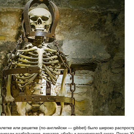
летке или решетке (по-английски — gibbet) было широко распростр
аривали разбойников, пиратов, убийц и похитителей скота. После 