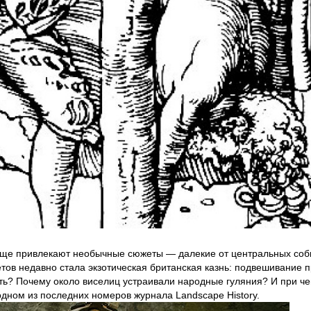
аще привлекают необычные сюжеты — далекие от центральных соб
етов недавно стала экзотическая британская казнь: подвешивание п
ть? Почему около виселиц устраивали народные гуляния? И при че
одном из последних номеров журнала Landscape History.