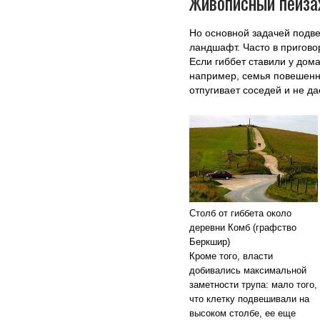
Живописный пейза
Но основной задачей подв
ландшафт. Часто в пригово
Если гиббет ставили у дом
например, семья повешенно
отпугивает соседей и не д
Столб от гиббета около
деревни Комб (графство
Беркшир)
Кроме того, власти
добивались максимальной
заметности трупа: мало того,
что клетку подвешивали на
высоком столбе, ее еще