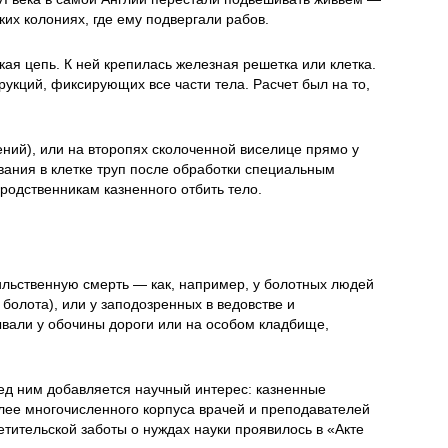
ких колониях, где ему подвергали рабов.
кая цепь. К ней крепилась железная решетка или клетка.
кций, фиксирующих все части тела. Расчет был на то,
ений), или на второпях сколоченной виселице прямо у
ания в клетке труп после обработки специальным
родственникам казненного отбить тело.
ильственную смерть — как, например, у болотных людей
болота), или у заподозренных в ведовстве и
ывали у обочины дороги или на особом кладбище,
ед ним добавляется научный интерес: казненные
олее многочисленного корпуса врачей и преподавателей
етительской заботы о нуждах науки проявилось в «Акте