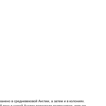
анено в средневековой Англии, а затем и в колониях.
XVI века в самой Англии перестали подвешивать живьем —