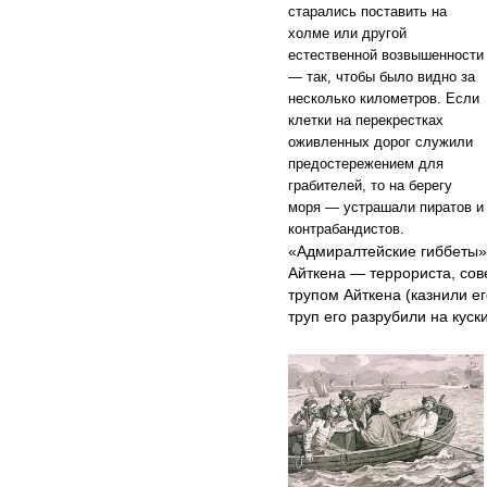
старались поставить на
холме или другой
естественной возвышенности
— так, чтобы было видно за
несколько километров. Если
клетки на перекрестках
оживленных дорог служили
предостережением для
грабителей, то на берегу
моря — устрашали пиратов и
контрабандистов.
«Адмиралтейские гиббеты» 
Айткена — террориста, сов
трупом Айткена (казнили ег
труп его разрубили на куск