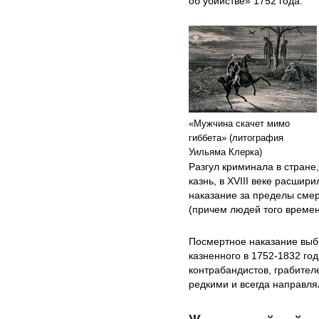
об убийстве» 1752 года.
«Мужчина скачет мимо
гиббета» (литография
Уильяма Клерка)
Разгул криминала в стране
казнь, в XVIII веке расшир
наказание за пределы смер
(причем людей того времен
Посмертное наказание выби
казненного в 1752-1832 го
контрабандистов, грабител
редкими и всегда направля