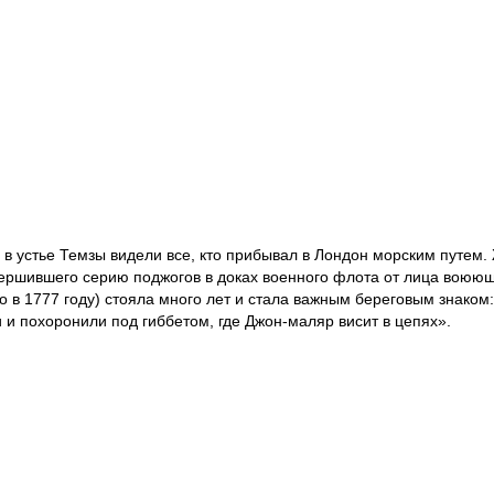
в устье Темзы видели все, кто прибывал в Лондон морским путем
ершившего серию поджогов в доках военного флота от лица воюющ
о в 1777 году) стояла много лет и стала важным береговым знаком
и и похоронили под гиббетом, где Джон-маляр висит в цепях».