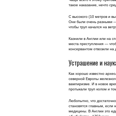
такое наказание, нечто сре
С высокого (10 метров и в
Они были очень разными — 
чтобы труп качался на ветр
Казнили в Англии или на с
места преступления — что
консервантом отвозили на 
Устрашение и наук
Как хорошо известно архео
северной Европы железного
вампиризме. И в новое вре
протыкали труп колом и то
Любопытно, что достаточно
становятся главным, если 
медицины. В Англии это ед