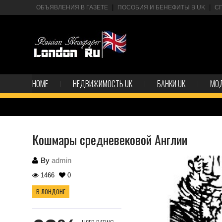
ОБЪЯВЛЕНИЯ В ГАЗЕТЕ
ПОСОБИЯ И БЕНЕФИТЫ В UK
С
HOME
НЕДВИЖИМОСТЬ UK
БАНКИ UK
МО
Кошмары средневековой Англии
By
admin
1466
0
В ЛОНДОНЕ