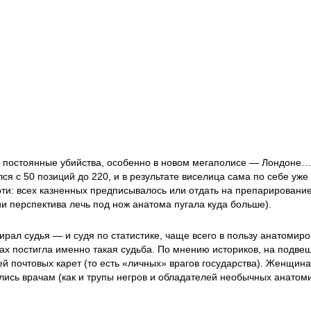
, постоянные убийства, особенно в новом мегаполисе — Лондоне…
ился с 50 позиций до 220, и в результате виселица сама по себе у
ти: всех казненных предписывалось или отдать на препарирование
и перспектива лечь под нож анатома пугала куда больше).
рал судья — и судя по статистике, чаще всего в пользу анатомиро
дах постигла именно такая судьба. По мнению историков, на подве
ей почтовых карет (то есть «личных» врагов государства). Женщин
лись врачам (как и трупы негров и обладателей необычных анатоми