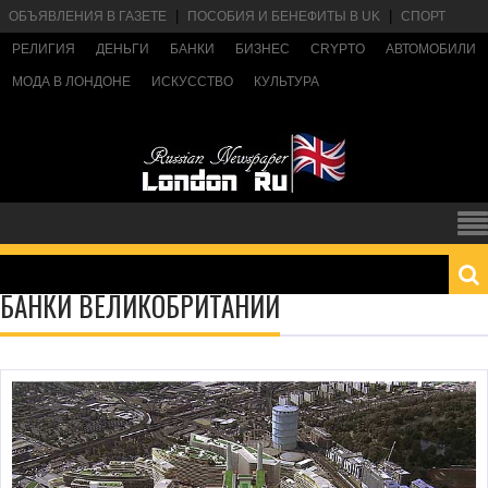
ОБЪЯВЛЕНИЯ В ГАЗЕТЕ
ПОСОБИЯ И БЕНЕФИТЫ В UK
СПОРТ
РЕЛИГИЯ
ДЕНЬГИ
БАНКИ
БИЗНЕС
CRYPTO
АВТОМОБИЛИ
МОДА В ЛОНДОНЕ
ИСКУССТВО
КУЛЬТУРА
БАНКИ ВЕЛИКОБРИТАНИИ