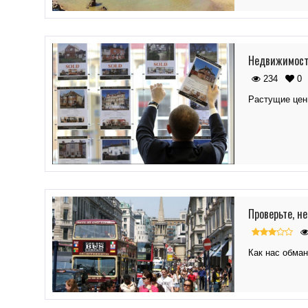
Недвижимость
234
0
Растущие цен
Проверьте, н
Как нас обма