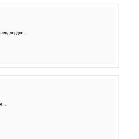
т лендлордов…
не…