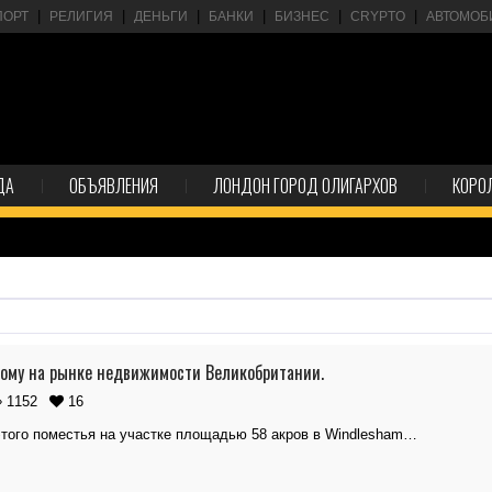
ПОРТ
РЕЛИГИЯ
ДЕНЬГИ
БАНКИ
БИЗНЕС
CRYPTO
АВТОМОБ
ДА
ОБЪЯВЛЕНИЯ
ЛОНДОН ГОРОД ОЛИГАРХОВ
КОРО
ному на рынке недвижимости Великобритании.
1152
16
этого поместья на участке площадью 58 акров в Windlesham…