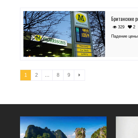
Британские р
329
2
Падение цены
1
2
…
8
9