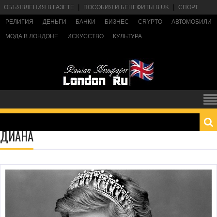
ОБЪЯВЛЕНИЯ В ГАЗЕТЕ
ПОСОБИЯ И БЕНЕФИТЫ В UK
СПОРТ
РЕЛИГИЯ
ДЕНЬГИ
БАНКИ
БИЗНЕС
CRYPTO
АВТОМОБИЛИ
МОДА В ЛОНДОНЕ
ИСКУССТВО
КУЛЬТУРА
ДИАНА