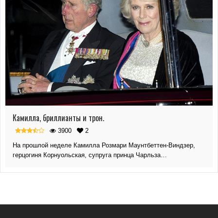
Камилла, бриллианты и трон.
3900
2
На прошлой неделе Камилла Розмари Маунтбеттен-Виндзер,
герцогиня Корнуольская, супруга принца Чарльза…